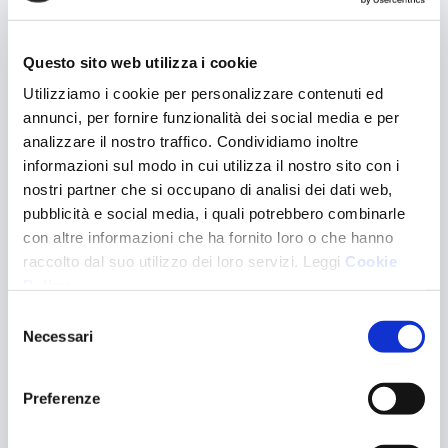
Questo sito web utilizza i cookie
CONTATTACI
Utilizziamo i cookie per personalizzare contenuti ed
annunci, per fornire funzionalità dei social media e per
analizzare il nostro traffico. Condividiamo inoltre
informazioni sul modo in cui utilizza il nostro sito con i
nostri partner che si occupano di analisi dei dati web,
pubblicità e social media, i quali potrebbero combinarle
con altre informazioni che ha fornito loro o che hanno
raccolto dal suo utilizzo dei loro servizi. Leggi
Cookie
Accettazione della
Privacy
Policy
.
Selezione
Necessari
del
consenso
Preferenze
CATEGORIE
News