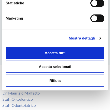
Statistiche
ULTIMI POST
Buone Feste
Marketing
OPEN DAY INVISALING
Buon Natale e Felice Anno Nuovo
Grazie ai ragazzi della Parent Project
Mostra dettagli
Stiamo lavorando per voi!
Accetta tutti
Accetta selezionati
LO STUDIO
Rifiuta
Il Centro
Dr. Maurizio Malfatto
Staff Ortodontico
Staff Odontoiatrico