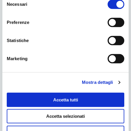
Necessari
del
consenso
Preferenze
Statistiche
Accettazione della
Privacy
Marketing
Mostra dettagli
ARTICOLI RECENTI: ULTIMI POST
Buone Feste
Accetta tutti
OPEN DAY INVISALING
Buon Natale e Felice Anno Nuovo
Accetta selezionati
Grazie ai ragazzi della Parent Project
Stiamo lavorando per voi!