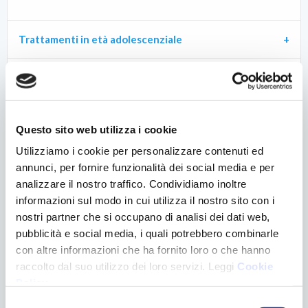
Trattamenti in età adolescenziale
Trattamenti ortodontici adulti
Trattamenti orto-chirurgici
Questo sito web utilizza i cookie
Utilizziamo i cookie per personalizzare contenuti ed
Questo argomento è interessante? Condividilo!
annunci, per fornire funzionalità dei social media e per
analizzare il nostro traffico. Condividiamo inoltre
Facebook
Twitter
LinkedIn
WhatsApp
Condividi
informazioni sul modo in cui utilizza il nostro sito con i
nostri partner che si occupano di analisi dei dati web,
pubblicità e social media, i quali potrebbero combinarle
con altre informazioni che ha fornito loro o che hanno
raccolto dal suo utilizzo dei loro servizi. Leggi
Cookie
Policy
.
CONTATTACI
Selezione